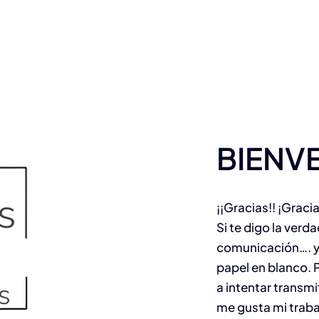
BIENV
¡¡Gracias!! ¡Graci
Si te digo la verd
comunicación…. y
papel en blanco. 
a intentar transmi
me gusta mi traba