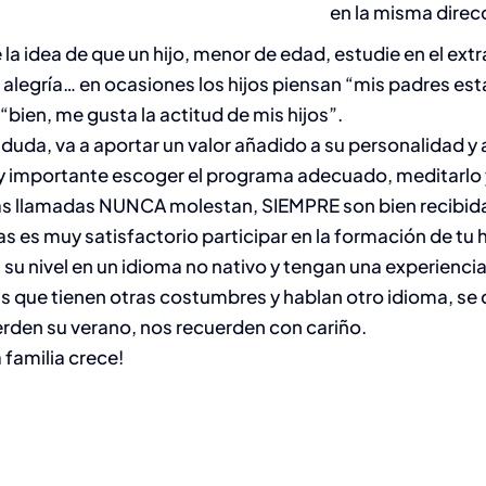
en la misma direc
a idea de que un hijo, menor de edad, estudie en el extr
 alegría… en ocasiones los hijos piensan “mis padres está
“bien, me gusta la actitud de mis hijos”.
 duda, va a aportar un valor añadido a su personalidad y
importante escoger el programa adecuado, meditarlo y 
as llamadas NUNCA molestan, SIEMPRE son bien recibidas
 es muy satisfactorio participar en la formación de tu hi
n su nivel en un idioma no nativo y tengan una experiencia
as que tienen otras costumbres y hablan otro idioma, se
rden su verano, nos recuerden con cariño.
familia crece!